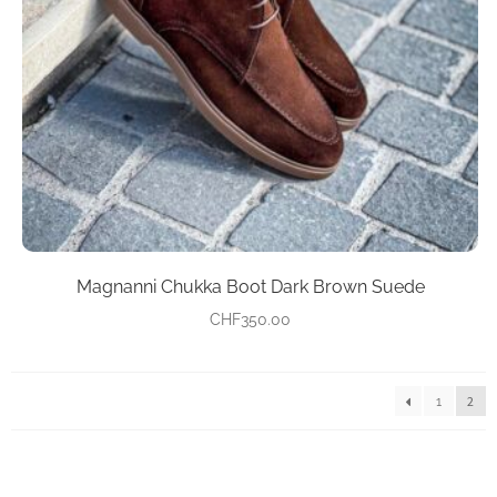
können
auf
der
Produktseite
gewählt
werden
Magnanni Chukka Boot Dark Brown Suede
CHF
350.00
←
1
2