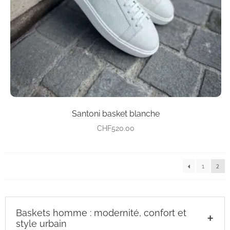
sur
la
page
du
produit
Santoni basket blanche
CHF
520.00
←
1
2
Baskets homme : modernité, confort et
+
style urbain