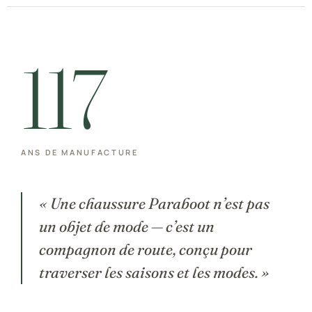
n
Franceschetti
C
o
u
s
u
N
o
r
v
é
g
i
e
John Lobb Chaussures
117
Magnanni Chaussures Genève
Matthew Cookson
Paolo Scafora
ANS DE MANUFACTURE
Paraboot
« Une chaussure Paraboot n’est pas
un objet de mode — c’est un
Santoni
compagnon de route, conçu pour
TLB
traverser les saisons et les modes. »
Zonkey Boot