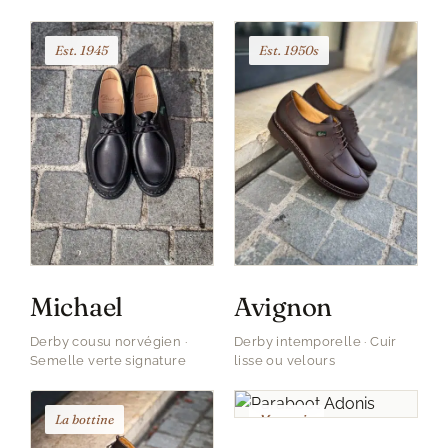
Est. 1945
Est. 1950s
Michael
Avignon
Derby cousu norvégien ·
Derby intemporelle · Cuir
Semelle verte signature
lisse ou velours
La bottine
Mocassin