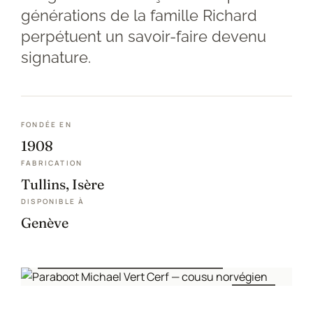
Mon compte
générations de la famille Richard
perpétuent un savoir-faire devenu
Nos marques
signature.
Andrea Ventura
Bontoni Chaussures
FONDÉE EN
1908
Carlos Santos Chaussures
FABRICATION
Tullins, Isère
Carmina
DISPONIBLE À
Genève
Crockett and Jones
MODÈLE MICHAEL · MADE IN FRANCE
Edward Green