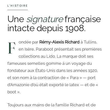
L’HISTOIRE
Notre histoire
Une
signature
française
Panier
intacte depuis 1908.
Prise de rendez-vous en boutique
F
ondée par
Rémy-Alexis Richard
à Tullins,
en Isère, Paraboot présentait ses premières
Privacy Policy
collections au Lido. La marque doit ses
Refund and Returns Policy
fameuses semelles gomme à un voyage du
fondateur aux États-Unis dans les années 1920,
Sale
et son nom à la contraction de « Para » — port
d’Amazonie d’où était exporté le latex — et de «
Services
boot ».
Shop
Toujours aux mains de la famille Richard et de