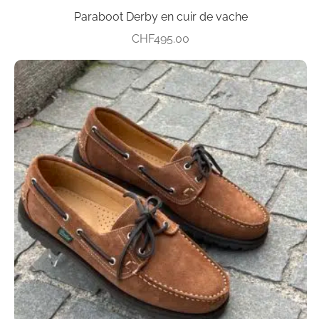
Paraboot Derby en cuir de vache
CHF
495.00
Ce
produit
a
plusieurs
variations.
Les
options
peuvent
être
choisies
sur
la
page
du