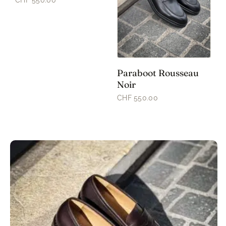
CHF 550.00
Paraboot Rousseau
Noir
CHF 550.00
Ce
produit
a
plusieurs
variations.
Les
options