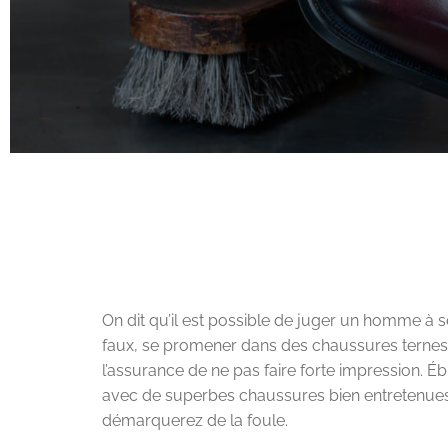
On dit qu’il est possible de juger un homme à s
faux, se promener dans des chaussures ternes 
l’assurance de ne pas faire forte impression. É
avec de superbes chaussures bien entretenue
démarquerez de la foule.