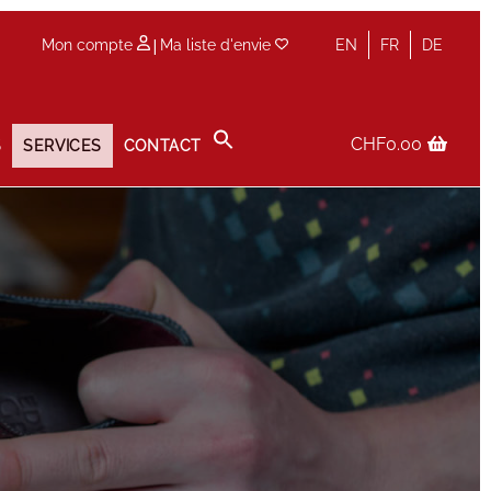
|
Mon compte
Ma liste d'envie
EN
FR
DE
CHF
0.00
S
SERVICES
CONTACT
Panier
Prise de rendez-vous en boutique
Privacy Policy