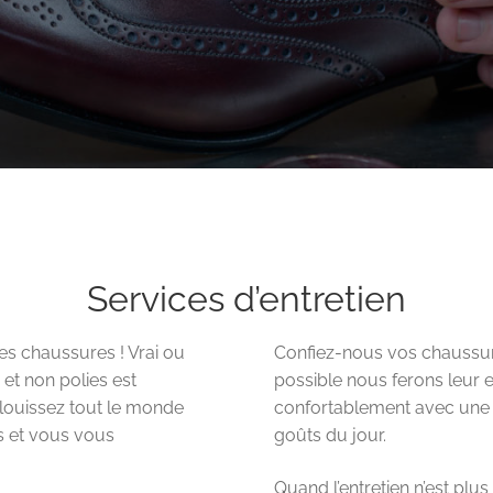
Services d’entretien
es chaussures ! Vrai ou
Confiez-nous vos chaussur
et non polies est
possible nous ferons leur e
blouissez tout le monde
confortablement avec une 
s et vous vous
goûts du jour.
Quand l’entretien n’est plus