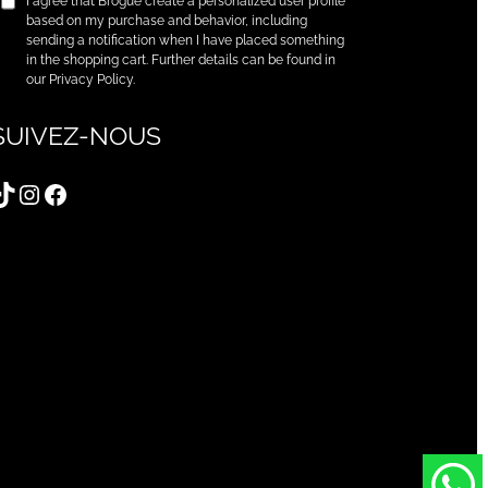
I agree that Brogue create a personalized user profile
based on my purchase and behavior, including
sending a notification when I have placed something
in the shopping cart. Further details can be found in
our Privacy Policy.
SUIVEZ-NOUS
TikTok
Instagram
Facebook