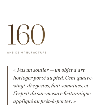
Franceschetti
John Lobb Chaussures
160
Magnanni Chaussures Genève
Matthew Cookson
Paolo Scafora
ANS DE MANUFACTURE
Paraboot
« Pas un soulier — un objet d’art
horloger porté au pied. Cent quatre-
Santoni
vingt-dix gestes, huit semaines, et
TLB
l’esprit du sur-mesure britannique
appliqué au prêt-à-porter. »
Zonkey Boot