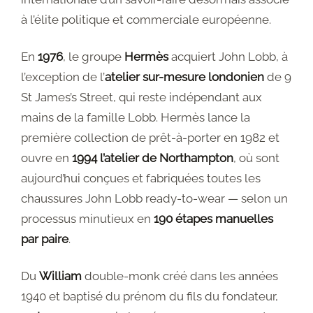
Validation
à l’élite politique et commerciale européenne.
Wishlist
En
1976
, le groupe
Hermès
acquiert John Lobb, à
l’exception de l’
atelier sur-mesure londonien
de 9
St James’s Street, qui reste indépendant aux
mains de la famille Lobb. Hermès lance la
première collection de prêt-à-porter en 1982 et
ouvre en
1994 l’atelier de Northampton
, où sont
aujourd’hui conçues et fabriquées toutes les
chaussures John Lobb ready-to-wear — selon un
processus minutieux en
190 étapes manuelles
par paire
.
Du
William
double-monk créé dans les années
1940 et baptisé du prénom du fils du fondateur,