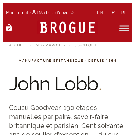
|
EN
FR
DE
Mon compte
Ma liste d'envie
Aller
Aller
0
à
au
la
contenu
Accueil
/
/
JOHN LOBB
ACCUEIL
NOS MARQUES
navigation
Accueil
MANUFACTURE BRITANNIQUE · DEPUIS 1866
Actualités et Evènements
John Lobb
.
Contact
Cousu Goodyear, 190 étapes
Guide des tailles
manuelles par paire, savoir-faire
Maintenance
britannique et parisien. Cent soixante
ans de soulier d’exception — du sur-