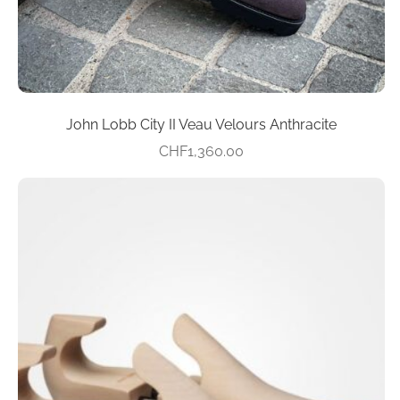
page
du
produit
John Lobb City II Veau Velours Anthracite
CHF
1,360.00
Ce
produit
a
plusieurs
variations.
Les
options
peuvent
être
choisies