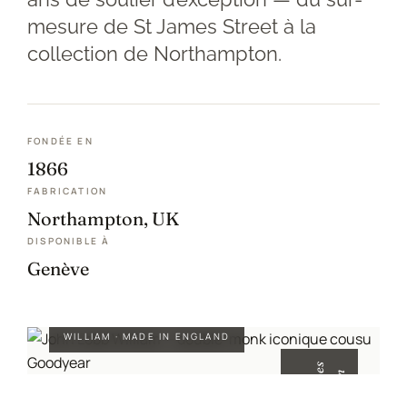
Mon compte
mesure de St James Street à la
collection de Northampton.
Nos marques
Andrea Ventura
FONDÉE EN
Bontoni Chaussures
1866
FABRICATION
Carlos Santos Chaussures
Northampton, UK
DISPONIBLE À
Carmina
Genève
Crockett and Jones
WILLIAM · MADE IN ENGLAND
Edward Green
s
n
1
9
0
é
t
a
p
e
m
a
i