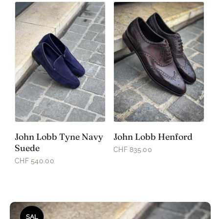
John Lobb Tyne Navy
John Lobb Henford
Suede
CHF 835.00
CHF 540.00
Ce
SAL