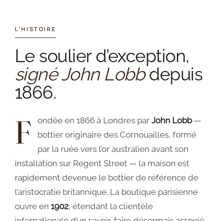
Notre histoire
L’HISTOIRE
Panier
Le soulier d’exception,
signé John Lobb
depuis
Prise de rendez-vous en boutique
1866.
Privacy Policy
F
ondée en 1866 à Londres par
John Lobb
—
Refund and Returns Policy
bottier originaire des Cornouailles, formé
par la ruée vers l’or australien avant son
Sale
installation sur Regent Street — la maison est
rapidement devenue le bottier de référence de
Services
l’aristocratie britannique. La boutique parisienne
Shop
ouvre en
1902
, étendant la clientèle
internationale d’un savoir-faire désormais associé