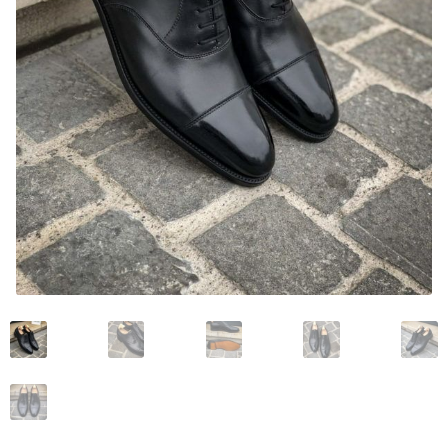
Mon compte
Nos marques
Andrea Ventura
Bontoni Chaussures
Carlos Santos Chaussures
Carmina
Crockett and Jones
Edward Green
Franceschetti