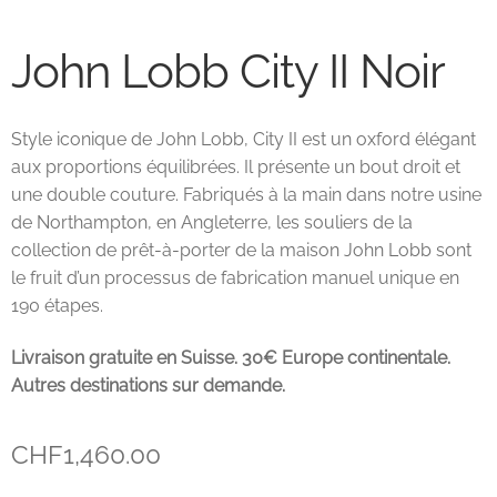
John Lobb Chaussures
John Lobb City II Noir
Magnanni Chaussures Genève
Style iconique de John Lobb, City II est un oxford élégant
Matthew Cookson
aux proportions équilibrées. Il présente un bout droit et
une double couture. Fabriqués à la main dans notre usine
Paolo Scafora
de Northampton, en Angleterre, les souliers de la
collection de prêt-à-porter de la maison John Lobb sont
Paraboot
le fruit d’un processus de fabrication manuel unique en
190 étapes.
Santoni
Livraison gratuite en Suisse. 30€ Europe continentale.
Autres destinations sur demande.
TLB
CHF
1,460.00
Zonkey Boot