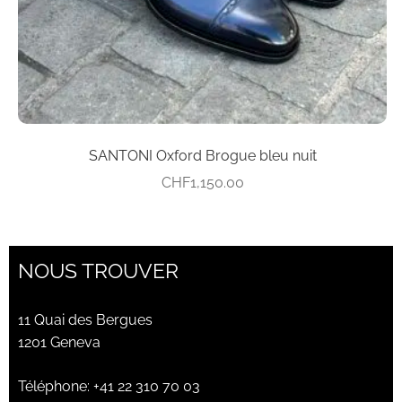
la
page
du
produit
SANTONI Oxford Brogue bleu nuit
CHF
1,150.00
NOUS TROUVER
11 Quai des Bergues
1201 Geneva
Téléphone:
+41 22 310 70 03