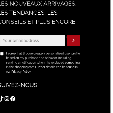
LES NOUVEAUX ARRIVAGES,
LES TENDANCES, LES
CONSEILS ET PLUS ENCORE
"
I agree that Brogue create a personalized user profile
based on my purchase and behavior, including
sending a notification when I have placed something
in the shopping cart. Further details can be found in
our Privacy Policy.
SUIVEZ-NOUS
TikTok
Instagram
Facebook