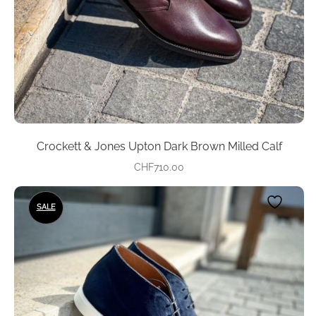
Produktseite
Unsere marken
gewählt
werden
Wishlist
Crockett & Jones Upton Dark Brown Milled Calf
CHF
710.00
Dieses
SALE
Produkt
weist
mehrere
Varianten
auf.
Die
Optionen