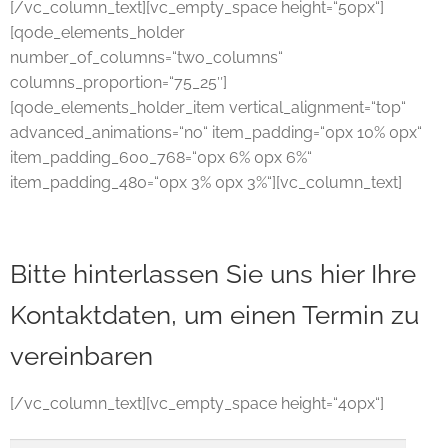
[/vc_column_text][vc_empty_space height=“50px“]
[qode_elements_holder
number_of_columns=“two_columns“
columns_proportion=“75_25″]
[qode_elements_holder_item vertical_alignment=“top“
advanced_animations=“no“ item_padding=“0px 10% 0px“
item_padding_600_768=“0px 6% 0px 6%“
item_padding_480=“0px 3% 0px 3%“][vc_column_text]
Bitte hinterlassen Sie uns hier Ihre
Kontaktdaten, um einen Termin zu
vereinbaren
[/vc_column_text][vc_empty_space height=“40px“]