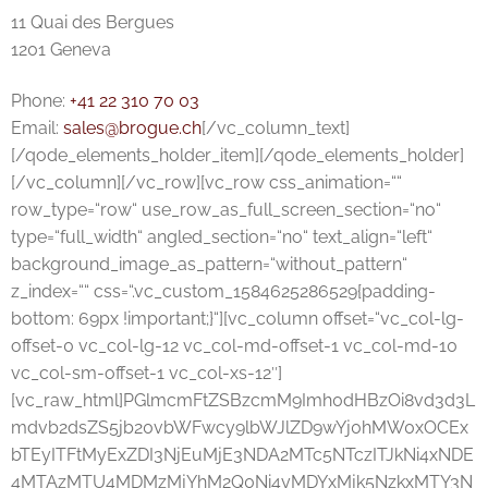
11 Quai des Bergues
1201 Geneva
Phone:
+41 22 310 70 03
Email:
sales@brogue.ch
[/vc_column_text]
[/qode_elements_holder_item][/qode_elements_holder]
[/vc_column][/vc_row][vc_row css_animation=““
row_type=“row“ use_row_as_full_screen_section=“no“
type=“full_width“ angled_section=“no“ text_align=“left“
background_image_as_pattern=“without_pattern“
z_index=““ css=“.vc_custom_1584625286529{padding-
bottom: 69px !important;}“][vc_column offset=“vc_col-lg-
offset-0 vc_col-lg-12 vc_col-md-offset-1 vc_col-md-10
vc_col-sm-offset-1 vc_col-xs-12″]
[vc_raw_html]PGlmcmFtZSBzcmM9Imh0dHBzOi8vd3d3L
mdvb2dsZS5jb20vbWFwcy9lbWJlZD9wYj0hMW0xOCEx
bTEyITFtMyExZDI3NjEuMjE3NDA2MTc5NTczITJkNi4xNDE
4MTAzMTU4MDMzMjYhM2Q0Ni4yMDYxMjk5NzkxMTY3N