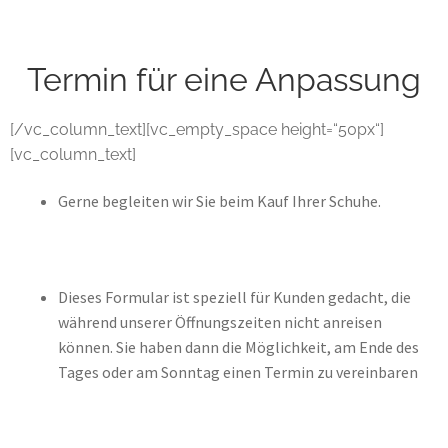
My account
News and events
Termin für eine Anpassung
Privacy Policy
[/vc_column_text][vc_empty_space height=“50px“]
[vc_column_text]
Refund and Returns Policy
Gerne begleiten wir Sie beim Kauf Ihrer Schuhe.
Service
Services
Dieses Formular ist speziell für Kunden gedacht, die
während unserer Öffnungszeiten nicht anreisen
Shop
können. Sie haben dann die Möglichkeit, am Ende des
Tages oder am Sonntag einen Termin zu vereinbaren
Terminvereinbarung im Shop
Unsere Geschichte