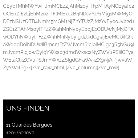
CEybTMhMWYwITJmMCEzZjAhM20yITFpMTAyNCEyaTc2
OCE0ZjEzLjEhM20zITFtMiExczB4NDc4YzY1Mjg1MWMyO
DEzNSUzQTB4NmM5MGM1NjZhYTUzZjMzYyEyc0Jyb2d1
ZSE1ZTAhM20yITFzZW4hMnNybyE0djE1ODUwNjM3OTA
wODYhNW0yITFzZW4hMnNybyIgd2lkdGg9IjEwMCUiIGhl
aWdodD0iNDUwIiBmcmFtZWJvcmRlcj0iMCIgc3R5bGU9I
mJvcmRlcjowOyIgYWxsb3dmdWxsc2NyZWVuPSIiIGFya
WEtaGlkZGVuPSJmYWxzZSIgdGFiaW5kZXg9IjAiPjwvaW
ZyYW1lPg==[/vc_raw_html][/vc_column][/vc_row]
UNS FINDEN
11 Quai des Bergues
1201 Geneva