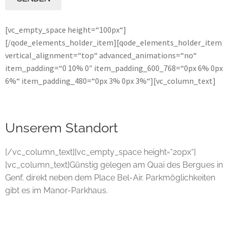
[vc_empty_space height=“100px“]
[/qode_elements_holder_item][qode_elements_holder_item
vertical_alignment=“top“ advanced_animations=“no“
item_padding=“0 10% 0″ item_padding_600_768=“0px 6% 0px
6%“ item_padding_480=“0px 3% 0px 3%“][vc_column_text]
Unserem Standort
[/vc_column_text][vc_empty_space height=“20px“]
[vc_column_text]Günstig gelegen am Quai des Bergues in
Genf, direkt neben dem Place Bel-Air. Parkmöglichkeiten
gibt es im Manor-Parkhaus.