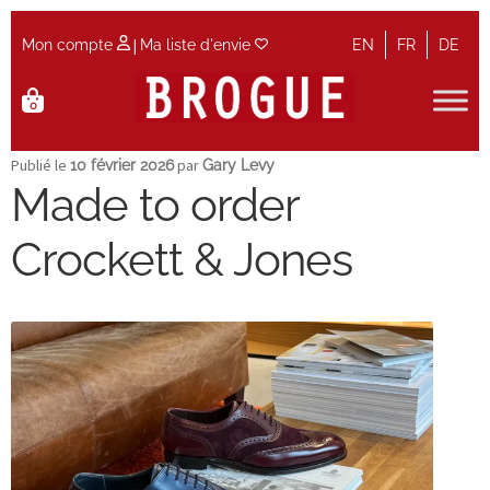
|
Mon compte
Ma liste d'envie
EN
FR
DE
Aller
Aller
0
à
au
la
contenu
Accueil
Publié le
par
navigation
10 février 2026
Gary Levy
Made to order
Accueil
Crockett & Jones
Actualités et Evènements
Contact
Guide des tailles
Maintenance