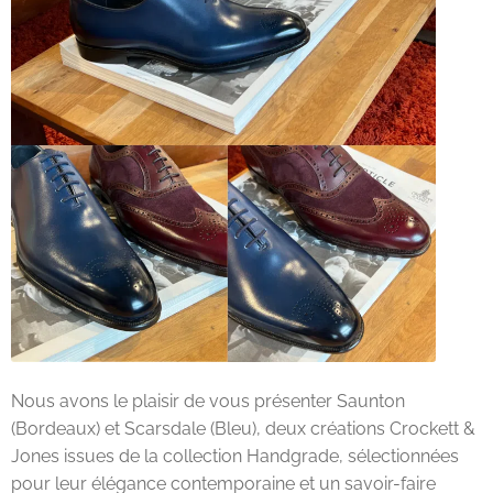
Mon compte
Nos marques
Andrea Ventura
Bontoni Chaussures
Carlos Santos Chaussures
Carmina
Crockett and Jones
Nous avons le plaisir de vous présenter Saunton
Edward Green
(Bordeaux) et Scarsdale (Bleu), deux créations Crockett &
Jones issues de la collection Handgrade, sélectionnées
Franceschetti
pour leur élégance contemporaine et un savoir-faire