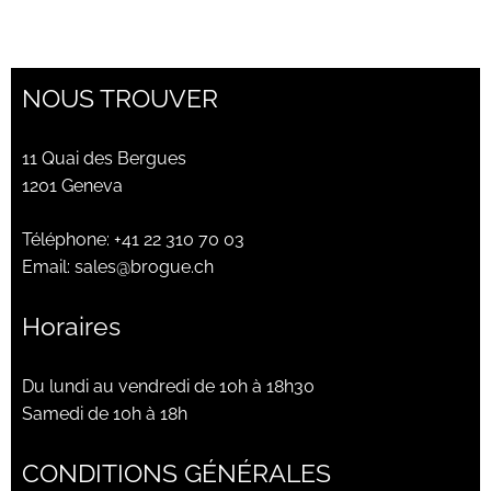
l’article
Notre histoire
Panier
NOUS TROUVER
Prise de rendez-vous en boutique
11 Quai des Bergues
1201 Geneva
Privacy Policy
Téléphone:
+41 22 310 70 03
Refund and Returns Policy
Email:
sales@brogue.ch
Sale
Horaires
Services
Du lundi au vendredi de 10h à 18h30
Samedi de 10h à 18h
Shop
CONDITIONS GÉNÉRALES
Validation