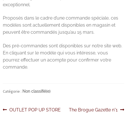
exceptionnel.
John Lobb Chaussures
Proposés dans le cadre d’une commande spéciale, ces
modèles sont actuellement disponibles en magasin et
Magnanni Chaussures Genève
peuvent être commandés jusqu’au 15 mars.
Matthew Cookson
Des pré-commandes sont disponibles sur notre site web.
En cliquant sur le modèle qui vous intéresse, vous
Paolo Scafora
pourrez effectuer un acompte pour confirmer votre
commande.
Paraboot
Santoni
Catégorie :
Non classifié(e)
TLB
Navigation
Article
Article
OUTLET POP UP STORE
The Brogue Gazette n°1
Zonkey Boot
précédent :
suivant :
de