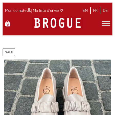
|
Mon compte
Ma liste d'envie
EN
FR
DE
Aller
Aller
0
à
au
la
contenu
Accueil
navigation
Accueil
SALE
Actualités et Evènements
Contact
Guide des tailles
Maintenance