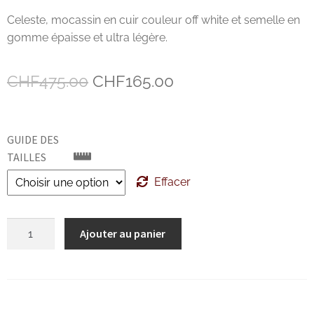
Celeste, mocassin en cuir couleur off white et semelle en
John Lobb Chaussures
gomme épaisse et ultra légère.
Magnanni Chaussures Genève
Le
Le
CHF
475.00
CHF
165.00
Matthew Cookson
prix
prix
initial
actuel
Paolo Scafora
GUIDE DES
était :
est :
TAILLES
Paraboot
CHF475.00.
CHF165.00.
Effacer
Santoni
quantité
Ajouter au panier
de
TLB
AGL
Celeste
Zonkey Boot
Moccasin
Cuir