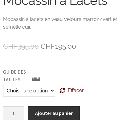
Mocassin à Lacets
John Lobb Chaussures
Mocassin à lacets en veau velours marron/vert et
semelle cuir.
Magnanni Chaussures Genève
Matthew Cookson
Le
Le
CHF
395.00
CHF
195.00
prix
prix
Paolo Scafora
initial
actuel
GUIDE DES
Paraboot
était :
est :
TAILLES
CHF395.00.
CHF195.00.
Effacer
Santoni
TLB
quantité
Ajouter au panier
de
Carlos
Zonkey Boot
Santos