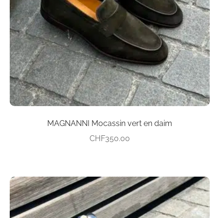
être
choisies
sur
la
page
du
produit
MAGNANNI Mocassin vert en daim
CHF
350.00
Ce
produit
a