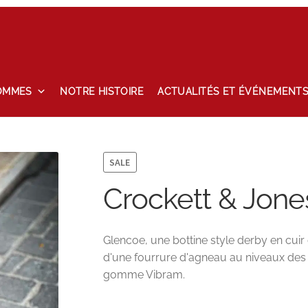
OMMES
NOTRE HISTOIRE
ACTUALITÉS ET ÉVÉNEMENT
tailles
Maintenance
Mon compte
Nos marques
Notre histoire
hlist
SALE
Crockett & Jon
Glencoe, une bottine style derby en cui
d'une fourrure d'agneau au niveaux des c
gomme Vibram.