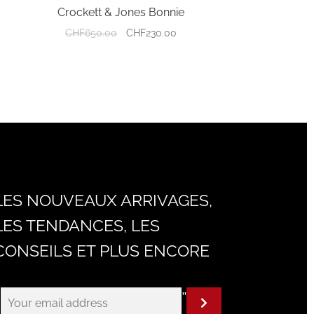
Crockett & Jones Bonnie
Le
Le
CHF
650.00
CHF
230.00
prix
prix
initial
actuel
était :
est :
CHF650.00.
CHF230.00.
LES NOUVEAUX ARRIVAGES,
LES TENDANCES, LES
CONSEILS ET PLUS ENCORE
"