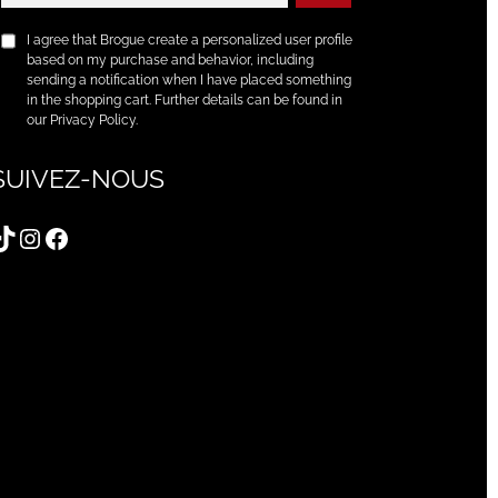
I agree that Brogue create a personalized user profile
based on my purchase and behavior, including
sending a notification when I have placed something
in the shopping cart. Further details can be found in
our Privacy Policy.
SUIVEZ-NOUS
TikTok
Instagram
Facebook