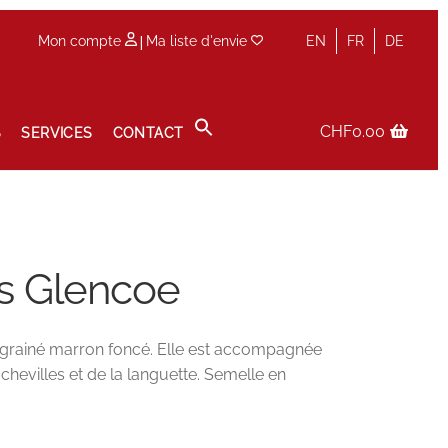
|
Mon compte
Ma liste d'envie
EN
FR
DE
CHF
0.00
S
SERVICES
CONTACT
Panier
Prise de rendez-vous en boutique
Privacy Policy
es Glencoe
r grainé marron foncé. Elle est accompagnée
hevilles et de la languette. Semelle en