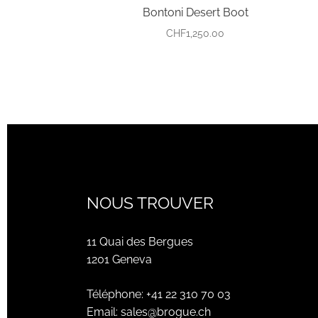
Bontoni Desert Boot
CHF
1,250.00
NOUS TROUVER
11 Quai des Bergues
1201 Geneva
Téléphone:
+41 22 310 70 03
Email:
sales@brogue.ch