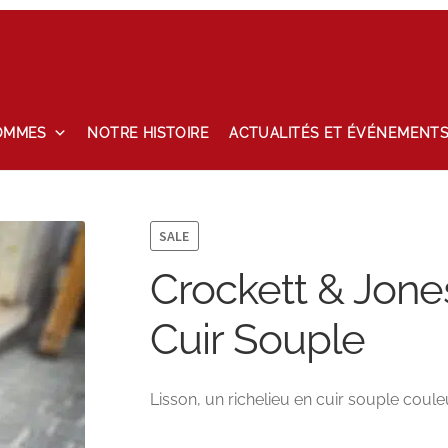
OMMES
NOTRE HISTOIRE
ACTUALITÉS ET ÉVÉNEMENT
tailles
Maintenance
Mon compte
Nos marques
Notre histoire
hlist
SALE
Crockett & Jone
Cuir Souple
Lisson, un richelieu en cuir souple coul