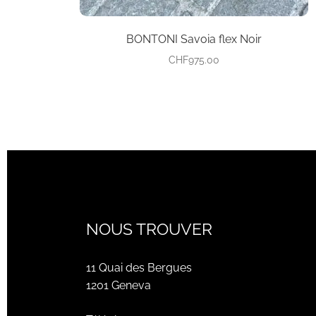
produit
BONTONI Savoia flex Noir
CHF
975.00
NOUS TROUVER
11 Quai des Bergues
1201 Geneva