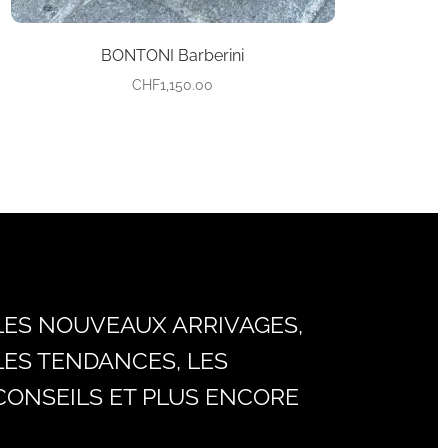
produit
BONTONI Barberini
CHF
1,150.00
LES NOUVEAUX ARRIVAGES,
LES TENDANCES, LES
CONSEILS ET PLUS ENCORE