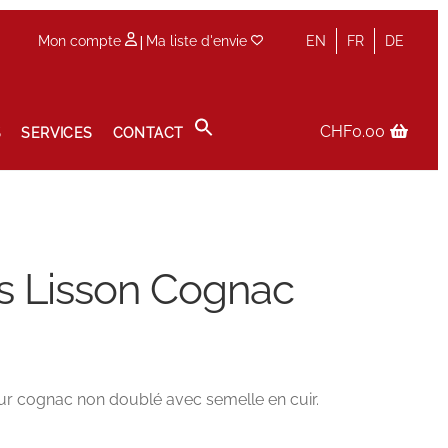
|
Mon compte
Ma liste d'envie
EN
FR
DE
CHF
0.00
S
SERVICES
CONTACT
Panier
Prise de rendez-vous en boutique
Privacy Policy
s Lisson Cognac
eur cognac non doublé avec semelle en cuir.