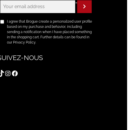
"
I agree that Brogue create a personalized user profile
based on my purchase and behavior, including
sending a notification when I have placed something
in the shopping cart. Further details can be found in
our Privacy Policy.
SUIVEZ-NOUS
TikTok
Instagram
Facebook