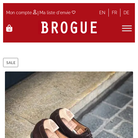
|
Mon compte
Ma liste d'envie
EN
FR
DE
Aller
Aller
0
à
au
la
contenu
Accueil
navigation
Accueil
SALE
Actualités et Evènements
Contact
Guide des tailles
Maintenance