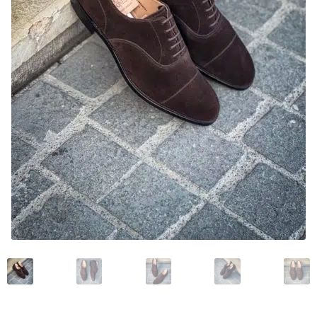
Mon compte
Nos marques
Andrea Ventura
Bontoni Chaussures
Carlos Santos Chaussures
Carmina
Crockett and Jones
Edward Green
Franceschetti