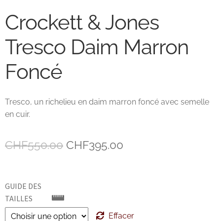
Crockett & Jones
John Lobb Chaussures
Tresco Daim Marron
Magnanni Chaussures Genève
Foncé
Matthew Cookson
Paolo Scafora
Tresco, un richelieu en daim marron foncé avec semelle
en cuir.
Paraboot
Le
Le
CHF
550.00
CHF
395.00
Santoni
prix
prix
TLB
initial
actuel
GUIDE DES
était :
est :
TAILLES
Zonkey Boot
CHF550.00.
CHF395.00.
Effacer