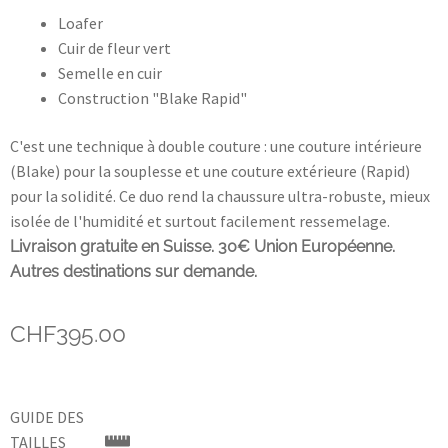
Loafer
John Lobb Chaussures
Cuir de fleur vert
Semelle en cuir
Magnanni Chaussures Genève
Construction "Blake Rapid"
Matthew Cookson
C'est une technique à double couture : une couture intérieure
(Blake) pour la souplesse et une couture extérieure (Rapid)
pour la solidité. Ce duo rend la chaussure ultra-robuste, mieux
Paolo Scafora
isolée de l'humidité et surtout facilement ressemelage.
Livraison gratuite en Suisse. 30€ Union Européenne.
Paraboot
Autres destinations sur demande.
Santoni
CHF
395.00
TLB
Zonkey Boot
GUIDE DES
TAILLES