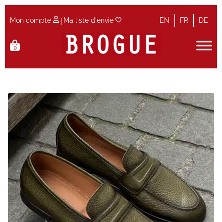
|
Mon compte
Ma liste d'envie
EN
FR
DE
Aller
Aller
0
à
au
la
contenu
Accueil
navigation
Accueil
Actualités et Evènements
Contact
Guide des tailles
Maintenance