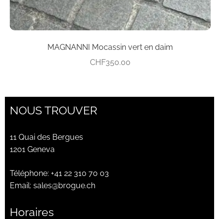
produit
MAGNANNI Mocassin vert en daim
CHF
350.00
NOUS TROUVER
11 Quai des Bergues
1201 Geneva
Téléphone:
+41 22 310 70 03
Email:
sales@brogue.ch
Horaires