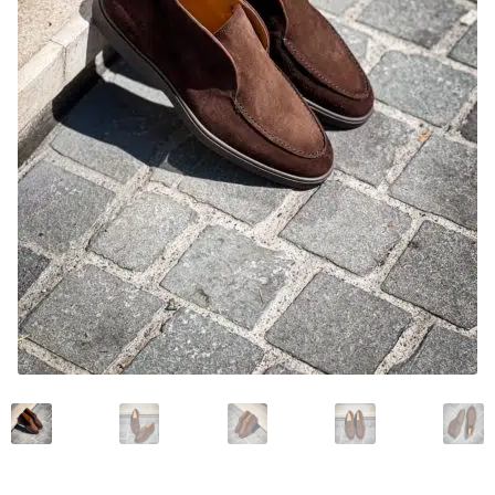
Mon compte
Nos marques
Andrea Ventura
Bontoni Chaussures
Carlos Santos Chaussures
Carmina
Crockett and Jones
Edward Green
Franceschetti