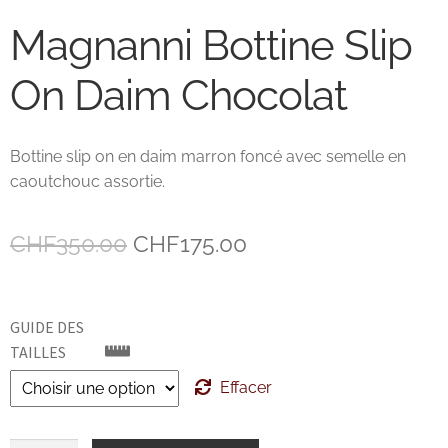
Magnanni Bottine Slip
John Lobb Chaussures
On Daim Chocolat
Magnanni Chaussures Genève
Matthew Cookson
Bottine slip on en daim marron foncé avec semelle en
caoutchouc assortie.
Paolo Scafora
Le
Le
CHF
350.00
CHF
175.00
Paraboot
prix
prix
Santoni
initial
actuel
GUIDE DES
était :
est :
TAILLES
TLB
CHF350.00.
CHF175.00.
Effacer
Zonkey Boot