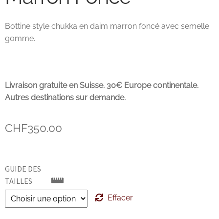
John Lobb Chaussures
Bottine style chukka en daim marron foncé avec semelle
gomme.
Magnanni Chaussures Genève
Matthew Cookson
Livraison gratuite en Suisse. 30€ Europe continentale.
Paolo Scafora
Autres destinations sur demande.
Paraboot
CHF
350.00
Santoni
GUIDE DES
TLB
TAILLES
Effacer
Zonkey Boot