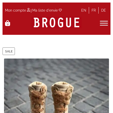
|
Mon compte
Ma liste d'envie
EN
FR
DE
Aller
Aller
0
à
au
la
contenu
Accueil
navigation
Accueil
SALE
Actualités et Evènements
Contact
Guide des tailles
Maintenance