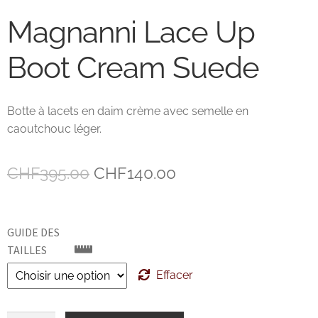
Magnanni Lace Up
John Lobb Chaussures
Boot Cream Suede
Magnanni Chaussures Genève
Matthew Cookson
Botte à lacets en daim crème avec semelle en
caoutchouc léger.
Paolo Scafora
Le
Le
CHF
395.00
CHF
140.00
Paraboot
prix
prix
Santoni
initial
actuel
GUIDE DES
était :
est :
TAILLES
TLB
CHF395.00.
CHF140.00.
Effacer
Zonkey Boot