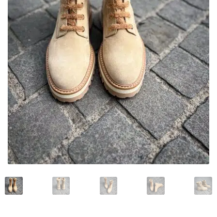
Mon compte
Nos marques
Andrea Ventura
Bontoni Chaussures
Carlos Santos Chaussures
Carmina
Crockett and Jones
Edward Green
Franceschetti