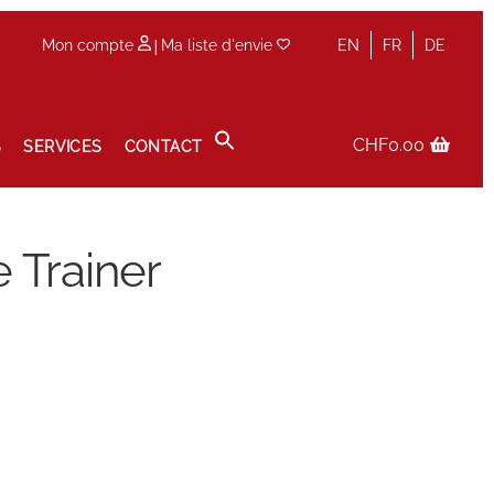
|
Mon compte
Ma liste d'envie
EN
FR
DE
CHF
0.00
S
SERVICES
CONTACT
Panier
Prise de rendez-vous en boutique
Privacy Policy
Trainer