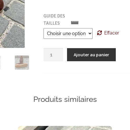
GUIDE DES
TAILLES
Effacer
quantité
Ajouter au panier
de
SANTONI
Suede
Trainer
Produits similaires
Ce