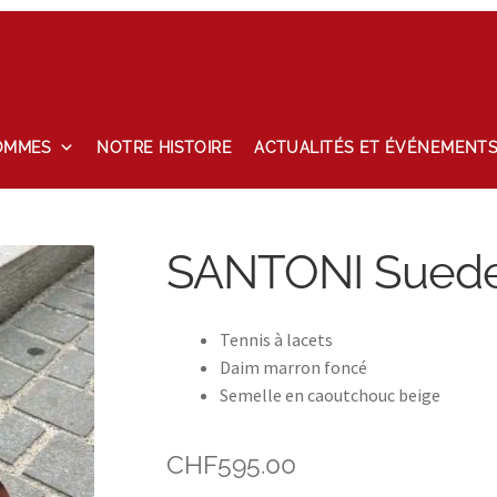
OMMES
NOTRE HISTOIRE
ACTUALITÉS ET ÉVÉNEMENT
tailles
Maintenance
Mon compte
Nos marques
Notre histoire
SANTONI Suede 
hlist
Tennis à lacets
Daim marron foncé
Semelle en caoutchouc beige
CHF
595.00