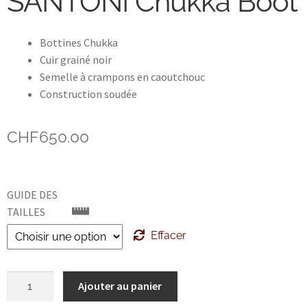
SANTONI Chukka Boot
John Lobb Chaussures
Bottines Chukka
Cuir grainé noir
Magnanni Chaussures Genève
Semelle à crampons en caoutchouc
Construction soudée
Matthew Cookson
Paolo Scafora
CHF
650.00
Paraboot
GUIDE DES
Santoni
TAILLES
Effacer
TLB
quantité
Zonkey Boot
Ajouter au panier
de