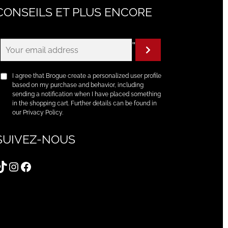
CONSEILS ET PLUS ENCORE
"
I agree that Brogue create a personalized user profile
based on my purchase and behavior, including
sending a notification when I have placed something
in the shopping cart. Further details can be found in
our Privacy Policy.
SUIVEZ-NOUS
TikTok
Instagram
Facebook