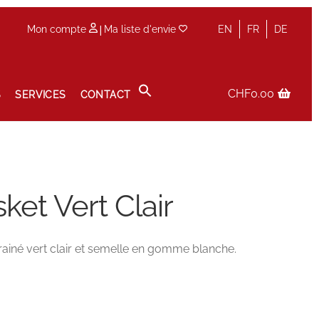
|
Mon compte
Ma liste d'envie
EN
FR
DE
CHF
0.00
S
SERVICES
CONTACT
Panier
Prise de rendez-vous en boutique
Privacy Policy
ket Vert Clair
ainé vert clair et semelle en gomme blanche.