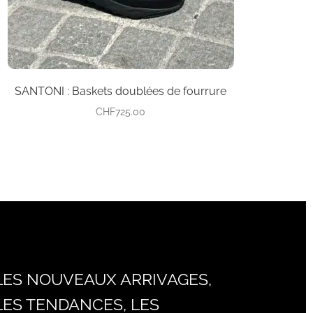
sur
la
page
du
produit
SANTONI : Baskets doublées de fourrure
CHF
725.00
LES NOUVEAUX ARRIVAGES,
LES TENDANCES, LES