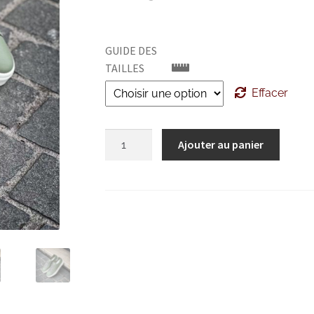
prix
prix
initial
actue
GUIDE DES
était :
est :
TAILLES
CHF495.00.
CHF3
Effacer
quantité
Ajouter au panier
de
Santoni
DBS
Basket
Vert
Clair