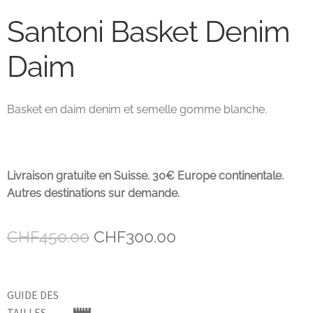
Santoni Basket Denim
John Lobb Chaussures
Daim
Magnanni Chaussures Genève
Matthew Cookson
Basket en daim denim et semelle gomme blanche.
Paolo Scafora
Paraboot
Livraison gratuite en Suisse. 30€ Europe continentale.
Autres destinations sur demande.
Santoni
Le
Le
CHF
450.00
CHF
300.00
TLB
prix
prix
initial
actuel
Zonkey Boot
GUIDE DES
était :
est :
TAILLES