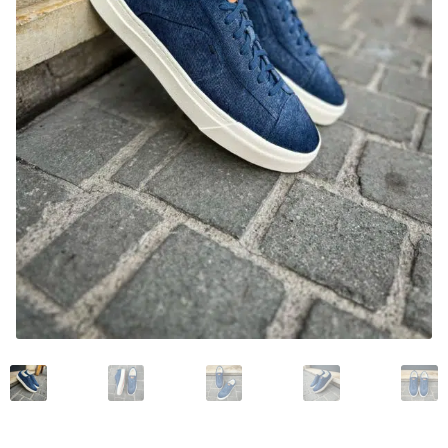
Mon compte
Nos marques
Andrea Ventura
Bontoni Chaussures
Carlos Santos Chaussures
Carmina
Crockett and Jones
Edward Green
Franceschetti