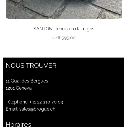
produit
SANTONI Tennis en daim gris
CHF
595.00
NOUS TROUVER
11 Quai des Bergues
1201 Geneva
Téléphone:
+41 22 310 70 03
Email:
sales@brogue.ch
Horaires