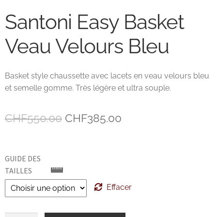
Santoni Easy Basket
John Lobb Chaussures
Veau Velours Bleu
Magnanni Chaussures Genève
Matthew Cookson
Basket style chaussette avec lacets en veau velours bleu
et semelle gomme. Très légère et ultra souple.
Paolo Scafora
Le
Le
CHF
550.00
CHF
385.00
Paraboot
prix
prix
Santoni
initial
actuel
GUIDE DES
était :
est :
TAILLES
TLB
CHF550.00.
CHF385.00.
Effacer
Zonkey Boot