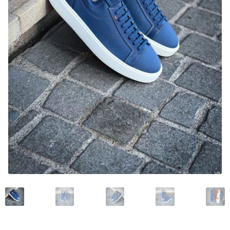
Mon compte
Nos marques
Andrea Ventura
Bontoni Chaussures
Carlos Santos Chaussures
Carmina
Crockett and Jones
Edward Green
Franceschetti