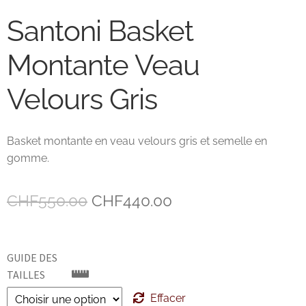
Santoni Basket
John Lobb Chaussures
Montante Veau
Magnanni Chaussures Genève
Velours Gris
Matthew Cookson
Paolo Scafora
Basket montante en veau velours gris et semelle en
gomme.
Paraboot
Le
Le
CHF
550.00
CHF
440.00
Santoni
prix
prix
TLB
initial
actuel
GUIDE DES
était :
est :
TAILLES
Zonkey Boot
CHF550.00.
CHF440.00.
Effacer