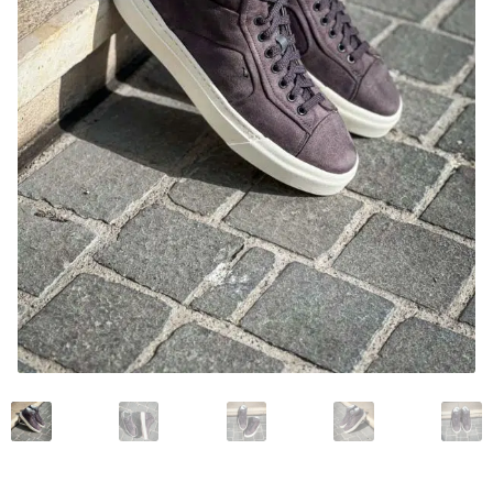
Mon compte
Nos marques
Andrea Ventura
Bontoni Chaussures
Carlos Santos Chaussures
Carmina
Crockett and Jones
Edward Green
Franceschetti