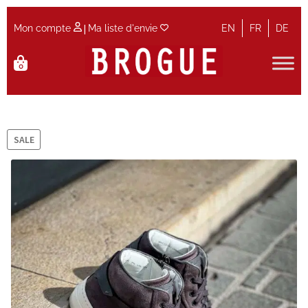
|
Mon compte
Ma liste d'envie
EN
FR
DE
Aller
Aller
0
à
au
la
contenu
Accueil
navigation
Accueil
SALE
Actualités et Evènements
Contact
Guide des tailles
Maintenance