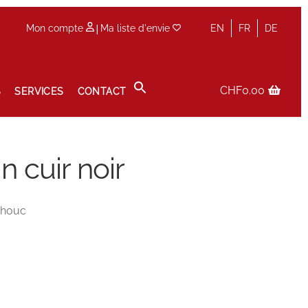
|
Mon compte
Ma liste d'envie
EN
FR
DE
CHF
0.00
S
SERVICES
CONTACT
Panier
Prise de rendez-vous en boutique
Privacy Policy
 cuir noir
chouc