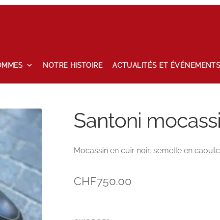
OMMES
NOTRE HISTOIRE
ACTUALITÉS ET ÉVÉNEMENT
tailles
Maintenance
Mon compte
Nos marques
Notre histoire
Santoni mocassin
hlist
Mocassin en cuir noir, semelle en caout
CHF
750.00