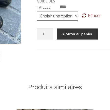
GUIDE DES
TAILLES
Effacer
quantité
Ajouter au panier
de
Santoni
mocassin
cuir
noir
Produits similaires