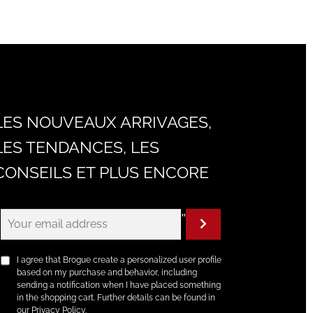
LES NOUVEAUX ARRIVAGES,
LES TENDANCES, LES
CONSEILS ET PLUS ENCORE
"
I agree that Brogue create a personalized user profile
based on my purchase and behavior, including
sending a notification when I have placed something
in the shopping cart. Further details can be found in
our Privacy Policy.