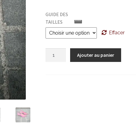
initial
actue
GUIDE DES
était :
est :
TAILLES
CHF750.00.
CHF2
Effacer
quantité
Ajouter au panier
de
Santoni
Escarpin
Rose
Barbie