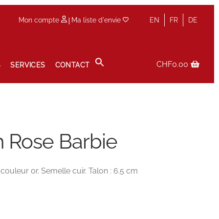
|
Mon compte
Ma liste d'envie
EN
FR
DE
CHF
0.00
S
SERVICES
CONTACT
Panier
Prise de rendez-vous en boutique
Privacy Policy
n Rose Barbie
couleur or. Semelle cuir. Talon : 6.5 cm