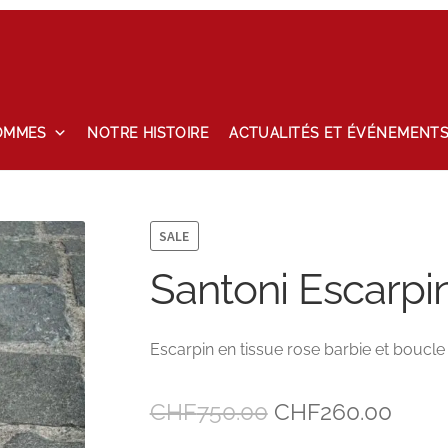
OMMES
NOTRE HISTOIRE
ACTUALITÉS ET ÉVÉNEMENT
tailles
Maintenance
Mon compte
Nos marques
Notre histoire
hlist
SALE
Santoni Escarpi
Escarpin en tissue rose barbie et boucle 
Le
Le
CHF
750.00
CHF
260.00
prix
prix