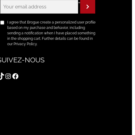
"
I agree that Brogue create a personalized user profile
based on my purchase and behavior, including
sending a notification when I have placed something
in the shopping cart. Further details can be found in
our Privacy Policy.
SUIVEZ-NOUS
TikTok
Instagram
Facebook