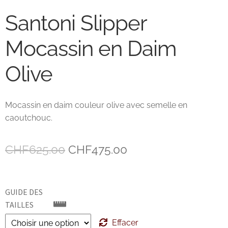
Santoni Slipper
John Lobb Chaussures
Mocassin en Daim
Magnanni Chaussures Genève
Olive
Matthew Cookson
Paolo Scafora
Mocassin en daim couleur olive avec semelle en
caoutchouc.
Paraboot
Le
Le
CHF
625.00
CHF
475.00
Santoni
prix
prix
TLB
initial
actuel
GUIDE DES
était :
est :
TAILLES
Zonkey Boot
CHF625.00.
CHF475.00.
Effacer