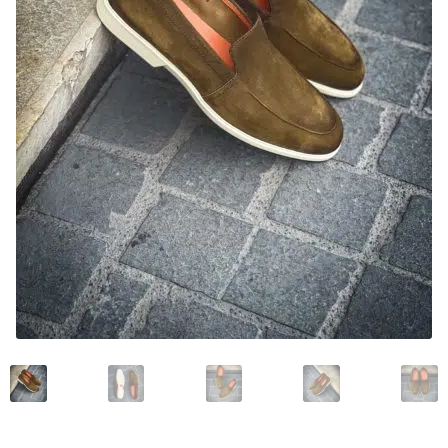
Mon compte
Nos marques
Andrea Ventura
Bontoni Chaussures
Carlos Santos Chaussures
Carmina
Crockett and Jones
Edward Green
Franceschetti