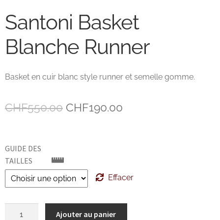
Santoni Basket
John Lobb Chaussures
Blanche Runner
Magnanni Chaussures Genève
Matthew Cookson
Basket en cuir blanc style runner et semelle gomme.
Paolo Scafora
Le
Le
CHF
550.00
CHF
190.00
Paraboot
prix
prix
initial
actuel
GUIDE DES
Santoni
était :
est :
TAILLES
TLB
CHF550.00.
CHF190.00.
Effacer
Zonkey Boot
quantité
Ajouter au panier