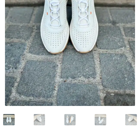
Mon compte
Nos marques
Andrea Ventura
Bontoni Chaussures
Carlos Santos Chaussures
Carmina
Crockett and Jones
Edward Green
Franceschetti