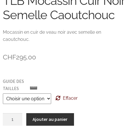
TLB Mocassin Cuir Noir
John Lobb Chaussures
Semelle Caoutchouc
Magnanni Chaussures Genève
Mocassin en cuir de veau noir avec semelle en
caoutchouc.
Matthew Cookson
Paolo Scafora
CHF
295.00
Paraboot
GUIDE DES
Santoni
TAILLES
Effacer
TLB
quantité
Zonkey Boot
Ajouter au panier
de