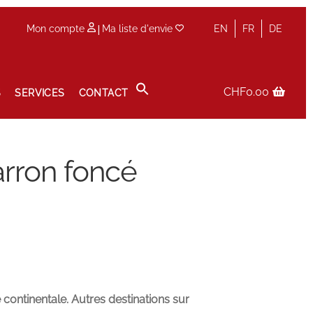
|
Mon compte
Ma liste d'envie
EN
FR
DE
CHF
0.00
S
SERVICES
CONTACT
Panier
Prise de rendez-vous en boutique
Privacy Policy
rron foncé
 continentale. Autres destinations sur