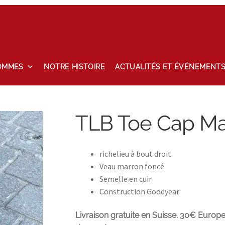
OMMES
NOTRE HISTOIRE
ACTUALITÉS ET ÉVÉNEMENT
tailles
Maintenance
Mon compte
Nos marques
Notre histoire
TLB Toe Cap Ma
hlist
richelieu à bout droit
Veau marron foncé
Semelle en cuir
Construction Goodyear
Livraison gratuite en Suisse. 30€ Europe