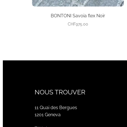
produit
BONTONI Savoia flex Noir
CHF
975.00
NOUS TROUVER
11 Quai des Bergues
1201 Geneva