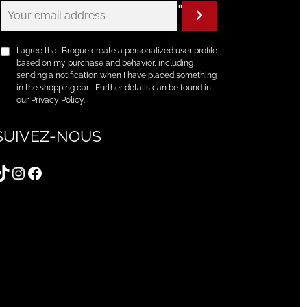
"
I agree that Brogue create a personalized user profile
based on my purchase and behavior, including
sending a notification when I have placed something
in the shopping cart. Further details can be found in
our Privacy Policy.
SUIVEZ-NOUS
TikTok
Instagram
Facebook