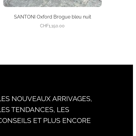
produit
SANTONI Oxford Brogue bleu nuit
CHF
1,150.00
LES NOUVEAUX ARRIVAGES,
LES TENDANCES, LES
CONSEILS ET PLUS ENCORE