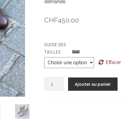
demande.
CHF
450.00
GUIDE DES
TAILLES
Effacer
quantité
Ajouter au panier
de
TLB
Toe
Cap
Marron
foncé