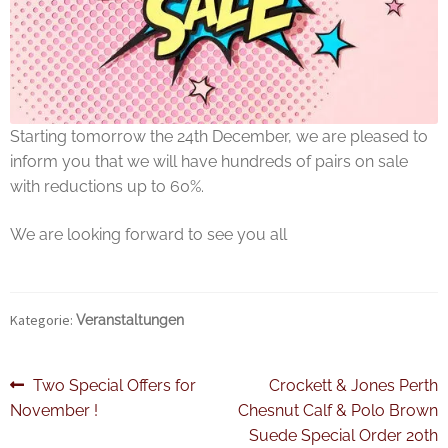
My account
News and events
Privacy Policy
Starting tomorrow the 24th December, we are pleased to
inform you that we will have hundreds of pairs on sale
Refund and Returns Policy
with reductions up to 60%.
Service
We are looking forward to see you all
Services
Kategorie:
Veranstaltungen
Shop
Terminvereinbarung im Shop
Beitragsnavigation
Vorheriger
Nächster
Two Special Offers for
Crockett & Jones Perth
Beitrag:
Beitrag:
November !
Chesnut Calf & Polo Brown
Unsere Geschichte
Suede Special Order 20th