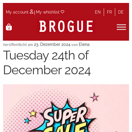
|
My account
My whishlist
EN
FR
DE
Zur
Zum
0
Navigation
Inhalt
springen
springen
Start
Veröffentlicht am
von
23. Dezember 2024
Elena
Tuesday 24th of
Cart
December 2024
Checkout
Größenführer
Kontakt
Maintenance