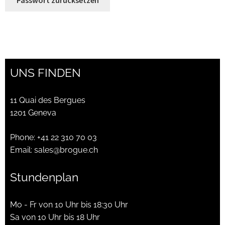
My account
News and events
Privacy Policy
UNS FINDEN
Refund and Returns Policy
11 Quai des Bergues
Service
1201 Geneva
Phone:
+41 22 310 70 03
Services
Email:
sales@brogue.ch
Shop
Stundenplan
Terminvereinbarung im Shop
Mo - Fr von 10 Uhr bis 18:30 Uhr
Sa von 10 Uhr bis 18 Uhr
Unsere Geschichte