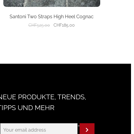
Santoni Two Straps High Heel Cognac
Ursprünglicher
Aktueller
CHF
525.00
CHF
185.00
Preis
Preis
war:
ist:
CHF525.00
CHF185.00.
NEUE PRODUKTE, TRENDS,
TIPPS UND MEHR
"