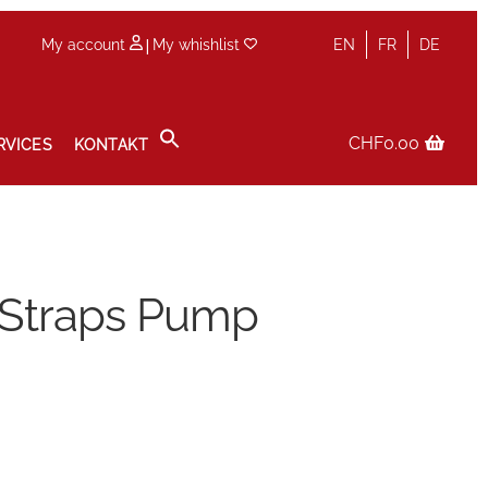
|
My account
My whishlist
EN
FR
DE
CHF
0.00
RVICES
KONTAKT
olicy
Service
Services
Shop
Terminvereinbarung im Shop
 Straps Pump