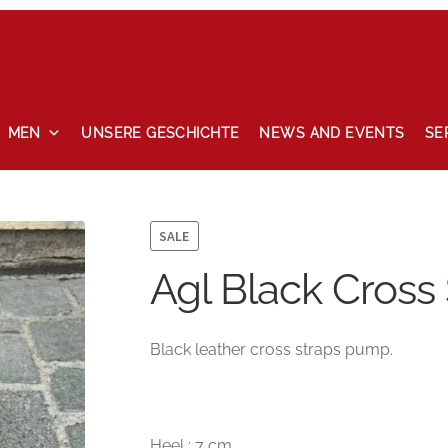
MEN
UNSERE GESCHICHTE
NEWS AND EVENTS
SE
ccount
News and events
Privacy Policy
Refund and Returns P
SALE
Agl Black Cross
Black leather cross straps pump.
Heel : 7 cm