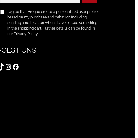
I agree that Brogue create a personalized user profile
based on my purchase and behavior, including
sending a notification when I have placed something
in the shopping cart. Further details can be found in
our Privacy Policy.
FOLGT UNS
TikTok
Instagram
Facebook