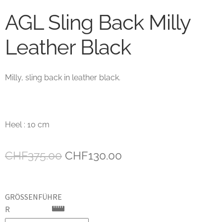
AGL Sling Back Milly
Unsere marken
Leather Black
Wishlist
Milly, sling back in leather black.
Heel : 10 cm
Ursprünglicher
Aktueller
CHF
375.00
CHF
130.00
Preis
Preis
war:
ist:
GRÖSSENFÜHRER
CHF375.00
CHF130.00.