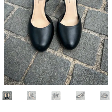
My account
News and events
Privacy Policy
Refund and Returns Policy
Service
Services
Shop
Terminvereinbarung im Shop
Unsere Geschichte