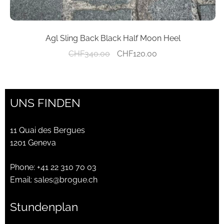
Agl Sling Back Black Half Moon Heel
Ursprünglicher
Aktueller
CHF
340.00
CHF
120.00
Preis
Preis
war:
ist:
CHF340.00
CHF120.00.
UNS FINDEN
11 Quai des Bergues
1201 Geneva
Phone:
+41 22 310 70 03
Email:
sales@brogue.ch
Stundenplan