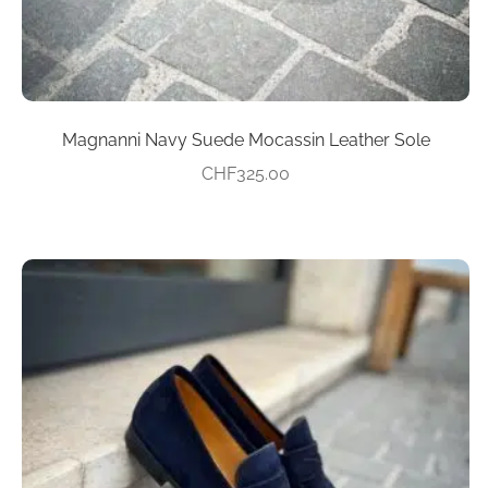
werden
Magnanni Navy Suede Mocassin Leather Sole
CHF
325.00
Dieses
Produkt
weist
mehrere
Varianten
auf.
Die
Optionen