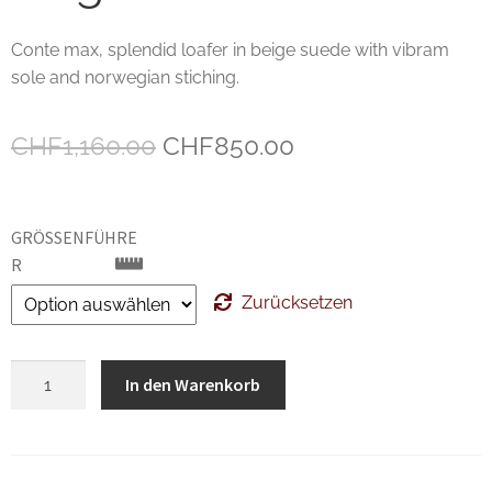
Unsere marken
Conte max, splendid loafer in beige suede with vibram
sole and norwegian stiching.
Wishlist
Ursprünglicher
Aktueller
CHF
1,160.00
CHF
850.00
Preis
Preis
war:
ist:
GRÖSSENFÜHRER
CHF1,160.00
CHF850.00.
Zurücksetzen
Bontoni
In den Warenkorb
Conte
Max
Beige
Suede