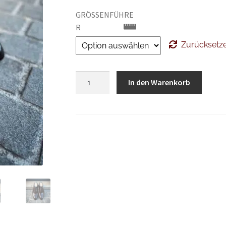
GRÖSSENFÜHRER
Zurücksetz
Bontoni
In den Warenkorb
Vittorio
II
Flügelspitze
Menge