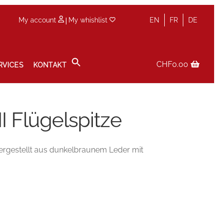
|
My account
My whishlist
EN
FR
DE
CHF
0.00
RVICES
KONTAKT
olicy
Service
Services
Shop
Terminvereinbarung im Shop
II Flügelspitze
 Hergestellt aus dunkelbraunem Leder mit