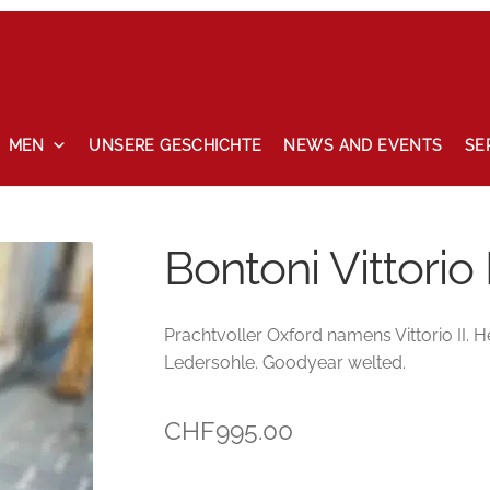
MEN
UNSERE GESCHICHTE
NEWS AND EVENTS
SE
ccount
News and events
Privacy Policy
Refund and Returns P
Bontoni Vittorio 
Prachtvoller Oxford namens Vittorio II.
Ledersohle. Goodyear welted.
CHF
995.00