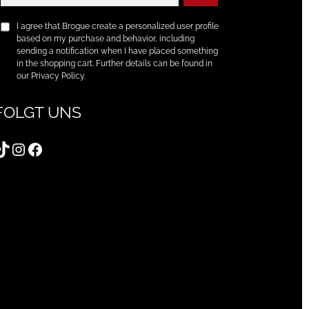
I agree that Brogue create a personalized user profile
based on my purchase and behavior, including
sending a notification when I have placed something
in the shopping cart. Further details can be found in
our Privacy Policy.
FOLGT UNS
TikTok
Instagram
Facebook