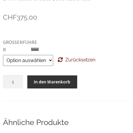
Unsere marken
CHF
375.00
Wishlist
GRÖSSENFÜHRER
Zurücksetzen
Magnanni
In den Warenkorb
Brown
suede
Chelsea
Boot
Menge
Ähnliche Produkte