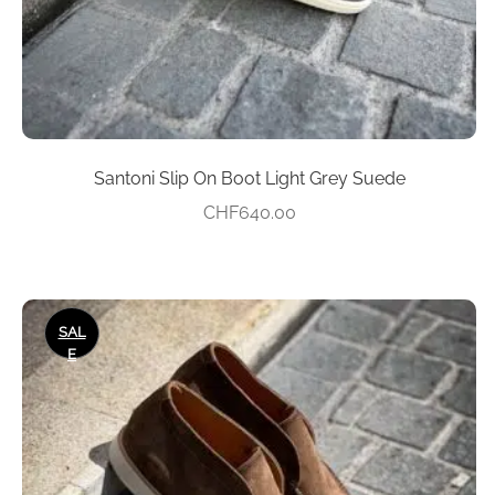
Produktseite
gewählt
werden
Santoni Slip On Boot Light Grey Suede
CHF
640.00
Dieses
SAL
Produkt
E
weist
mehrere
Varianten
auf.
Die