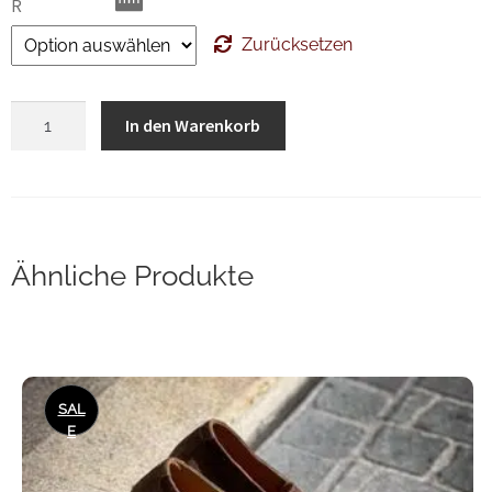
Zurücksetzen
Crockett
In den Warenkorb
&
Jones
Argyll
Dark
Brown
Ähnliche Produkte
Wax
Menge
Dieses
SAL
Produkt
E
weist
mehrere