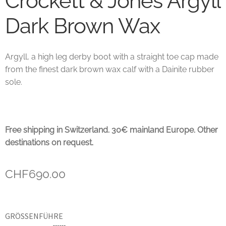
Crockett & Jones Argyll
Dark Brown Wax
Unsere marken
Wishlist
Argyll, a high leg derby boot with a straight toe cap made
from the finest dark brown wax calf with a Dainite rubber
sole.
Free shipping in Switzerland. 30€ mainland Europe. Other
destinations on request.
CHF
690.00
GRÖSSENFÜHRER