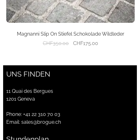
Magnanni Slip On Stiefel Schokolade Wildleder
Ursprünglicher
Aktueller
CHF
350.00
CHF
175.00
Preis
Preis
war:
ist:
CHF350.00
CHF175.00.
UNS FINDEN
11 Quai des Bergues
1201 Geneva
Phone:
+41 22 310 70 03
Email:
sales@brogue.ch
Stundenplan