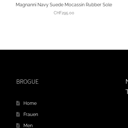
Magnanni Navy Suede Mocassin Rubber Sole
CHF
295.00
BROGUE
Home
Frauen
Men