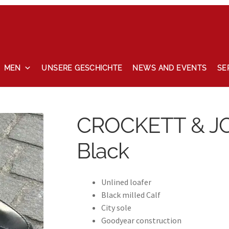
MEN
UNSERE GESCHICHTE
NEWS AND EVENTS
SE
ccount
News and events
Privacy Policy
Refund and Returns P
CROCKETT & JO
Black
Unlined loafer
Black milled Calf
City sole
Goodyear construction