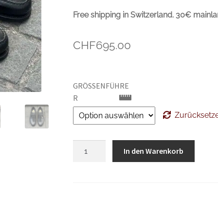
Free shipping in Switzerland. 30€ mainla
CHF
695.00
GRÖSSENFÜHRER
Zurücksetz
CROCKETT
In den Warenkorb
&
JONES
Harvard
2
Black