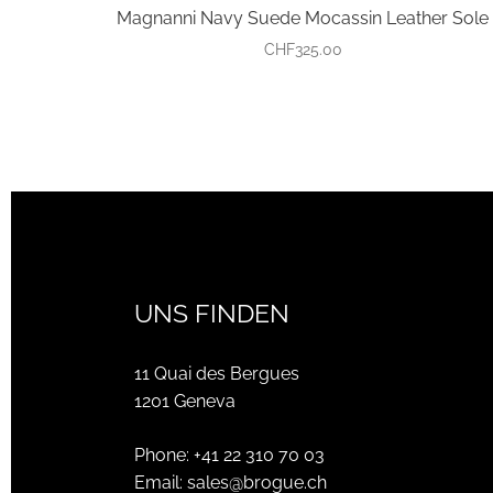
Magnanni Navy Suede Mocassin Leather Sole
CHF
325.00
UNS FINDEN
11 Quai des Bergues
1201 Geneva
Phone:
+41 22 310 70 03
Email:
sales@brogue.ch