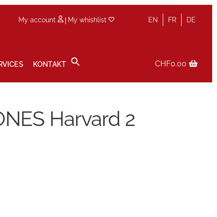
|
My account
My whishlist
EN
FR
DE
CHF
0.00
RVICES
KONTAKT
olicy
Service
Services
Shop
Terminvereinbarung im Shop
NES Harvard 2