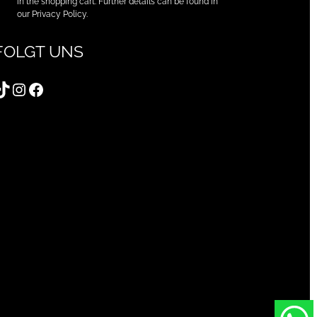
in the shopping cart. Further details can be found in
our Privacy Policy.
FOLGT UNS
TikTok
Instagram
Facebook