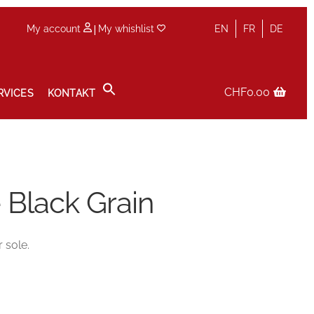
|
My account
My whishlist
EN
FR
DE
CHF
0.00
RVICES
KONTAKT
olicy
Service
Services
Shop
Terminvereinbarung im Shop
Black Grain
r sole.