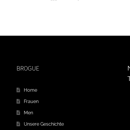
Preis
Preis
war:
ist:
CHF395.00
CHF140.00.
BROGUE
Home
Frauen
Men
Unsere Geschichte