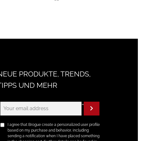
NEUE PRODUKTE, TRENDS,
TIPPS UND MEHR
"
I agree that Brogue create a personalized user profile
based on my purchase and behavior, including
sending a notification when I have placed something