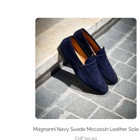
Dieses
Produkt
weist
mehrere
Varianten
auf.
Die
Optionen
können
auf
der
Produktseite
gewählt
werden
Magnanni Navy Suede Mocassin Leather Sole
CHF
325.00