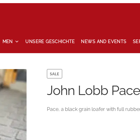
MEN
UNSERE GESCHICHTE
NEWS AND EVENTS
SE
ccount
News and events
Privacy Policy
Refund and Returns P
SALE
John Lobb Pace 
Pace, a black grain loafer with full rubbe