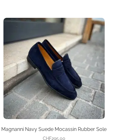
Dieses
Produkt
weist
mehrere
Varianten
auf.
Die
Optionen
können
auf
der
Produktseite
gewählt
werden
Magnanni Navy Suede Mocassin Rubber Sole
CHF
295.00