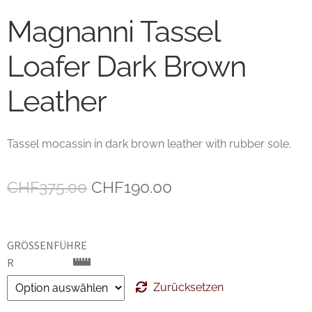
Magnanni Tassel
Unsere marken
Loafer Dark Brown
Wishlist
Leather
Tassel mocassin in dark brown leather with rubber sole.
Ursprünglicher
Aktueller
CHF
375.00
CHF
190.00
Preis
Preis
war:
ist:
GRÖSSENFÜHRER
CHF375.00
CHF190.00.
Zurücksetzen