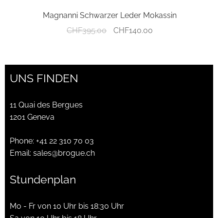
Magnanni Schwarzer Leder Mokassin
Ursprünglicher
Aktueller
CHF
395.00
CHF
140.00
Preis
Preis
war:
ist:
CHF395.00
CHF140.00.
UNS FINDEN
11 Quai des Bergues
1201 Geneva
Phone:
+41 22 310 70 03
Email:
sales@brogue.ch
Stundenplan
Mo - Fr von 10 Uhr bis 18:30 Uhr