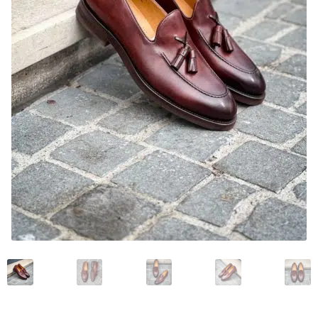
My account
News and events
Privacy Policy
Refund and Returns Policy
Service
Services
Shop
Terminvereinbarung im Shop
Unsere Geschichte