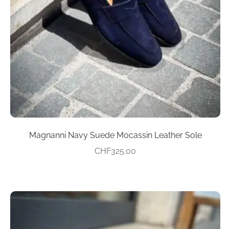
Optionen
können
auf
der
Produktseite
gewählt
werden
Magnanni Navy Suede Mocassin Leather Sole
CHF
325.00
Dieses
Produkt
weist