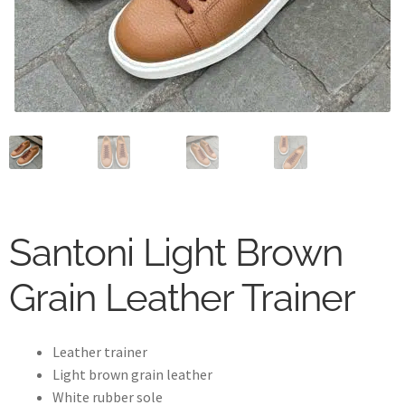
My account
News and events
Privacy Policy
Refund and Returns Policy
Service
Santoni Light Brown
Services
Grain Leather Trainer
Shop
Terminvereinbarung im Shop
Leather trainer
Light brown grain leather
Unsere Geschichte
White rubber sole