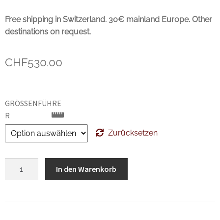
Unsere marken
Free shipping in Switzerland. 30€ mainland Europe. Other
destinations on request.
Wishlist
CHF
530.00
GRÖSSENFÜHRER
Zurücksetzen
Santoni
In den Warenkorb
Light
Brown
Grain
Leather