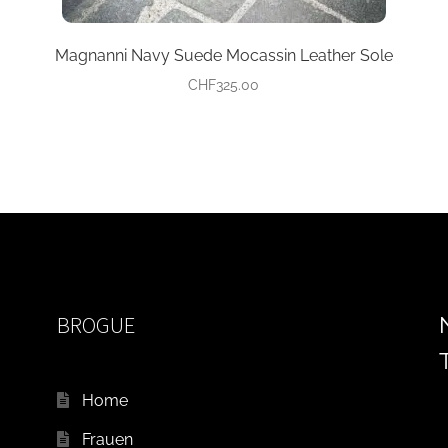
Magnanni Navy Suede Mocassin Leather Sole
CHF
325.00
BROGUE
Home
Frauen