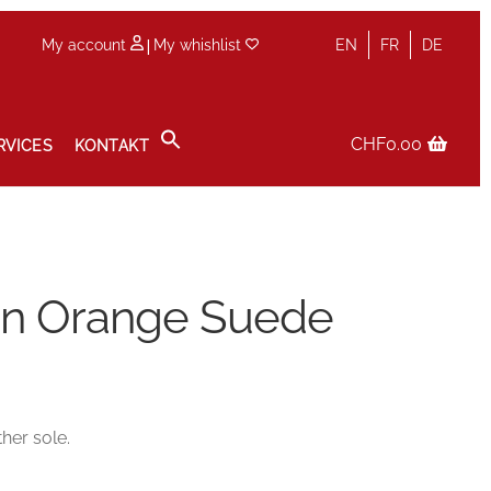
|
My account
My whishlist
EN
FR
DE
CHF
0.00
RVICES
KONTAKT
olicy
Service
Services
Shop
Terminvereinbarung im Shop
in Orange Suede
her sole.