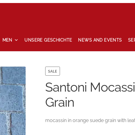
MEN
UNSERE GESCHICHTE
NEWS AND EVENTS
SE
ccount
News and events
Privacy Policy
Refund and Returns P
SALE
Santoni Mocass
Grain
mocassin in orange suede grain with leat