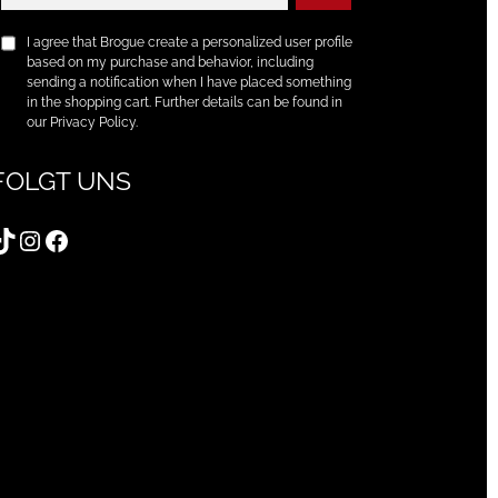
I agree that Brogue create a personalized user profile
based on my purchase and behavior, including
sending a notification when I have placed something
in the shopping cart. Further details can be found in
our Privacy Policy.
FOLGT UNS
TikTok
Instagram
Facebook