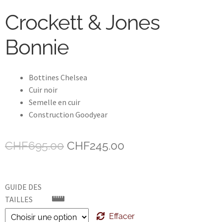
Crockett & Jones
John Lobb Chaussures
Bonnie
Magnanni Chaussures Genève
Matthew Cookson
Bottines Chelsea
Cuir noir
Paolo Scafora
Semelle en cuir
Construction Goodyear
Paraboot
Le
Le
CHF
695.00
CHF
245.00
Santoni
prix
prix
TLB
initial
actuel
GUIDE DES
était :
est :
TAILLES
Zonkey Boot
CHF695.00.
CHF245.00.
Effacer