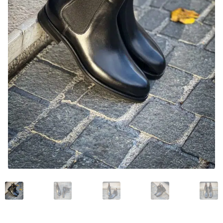
Mon compte
Nos marques
Andrea Ventura
Bontoni Chaussures
Carlos Santos Chaussures
Carmina
Crockett and Jones
Edward Green
Franceschetti