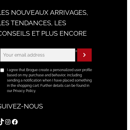
LES NOUVEAUX ARRIVAGES,
LES TENDANCES, LES
CONSEILS ET PLUS ENCORE
"
I agree that Brogue create a personalized user profile
based on my purchase and behavior, including
sending a notification when I have placed something
in the shopping cart. Further details can be found in
our Privacy Policy.
SUIVEZ-NOUS
TikTok
Instagram
Facebook