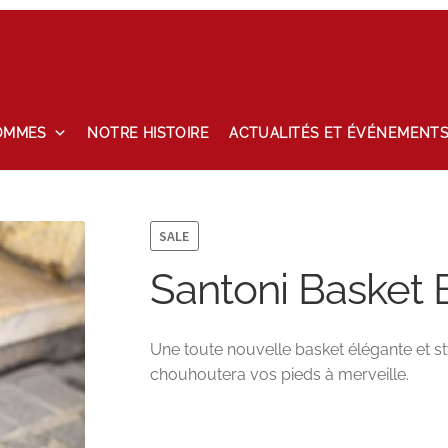
OMMES
NOTRE HISTOIRE
ACTUALITÉS ET ÉVÉNEMENT
tailles
Maintenance
Mon compte
Nos marques
Notre histoire
hlist
SALE
Santoni Basket 
Une toute nouvelle basket élégante et sty
chouhoutera vos pieds à merveille.