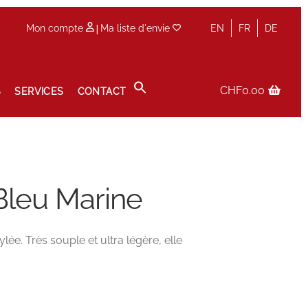
|
Mon compte
Ma liste d'envie
EN
FR
DE
CHF
0.00
S
SERVICES
CONTACT
Panier
Prise de rendez-vous en boutique
Privacy Policy
Bleu Marine
lée. Très souple et ultra légère, elle