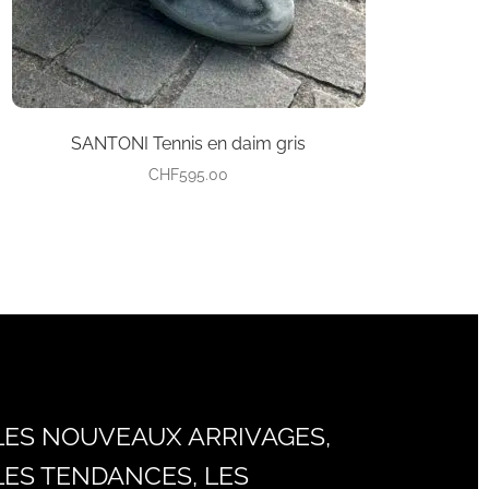
sur
la
page
du
produit
SANTONI Tennis en daim gris
CHF
595.00
LES NOUVEAUX ARRIVAGES,
LES TENDANCES, LES