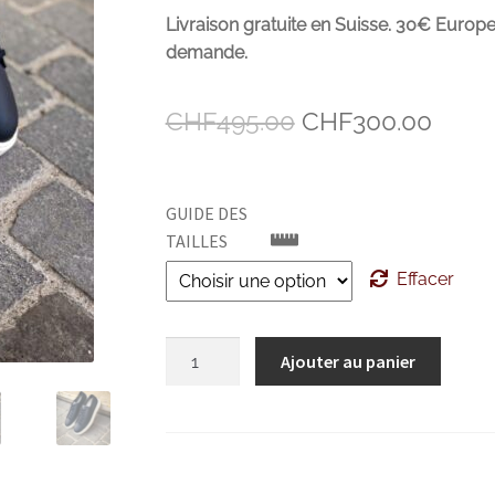
Livraison gratuite en Suisse. 30€ Europe
demande.
Le
Le
CHF
495.00
CHF
300.00
prix
prix
initial
actue
GUIDE DES
était :
est :
TAILLES
CHF495.00.
CHF3
Effacer
quantité
Ajouter au panier
de
Santoni
Basket
Bleu
Marine