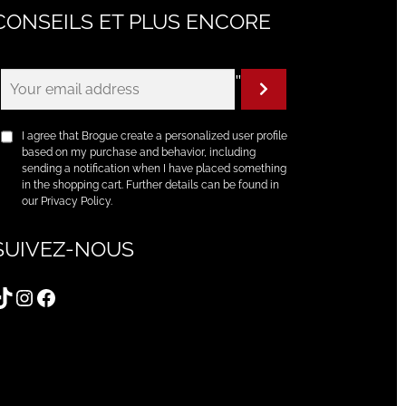
CONSEILS ET PLUS ENCORE
"
I agree that Brogue create a personalized user profile
based on my purchase and behavior, including
sending a notification when I have placed something
in the shopping cart. Further details can be found in
our Privacy Policy.
SUIVEZ-NOUS
TikTok
Instagram
Facebook