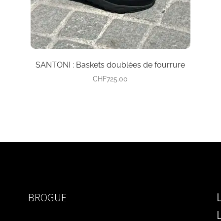
sur
la
page
du
produit
SANTONI : Baskets doublées de fourrure
CHF
725.00
BROGUE