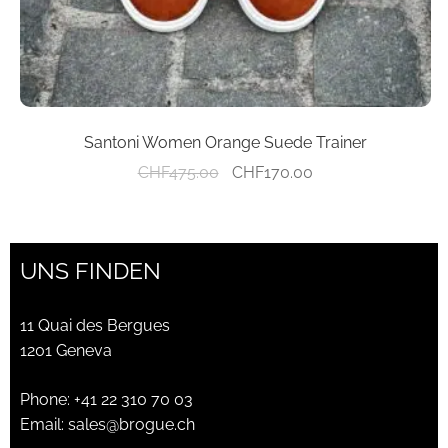
gewählt
werden
Santoni Women Orange Suede Trainer
Ursprünglicher
Aktueller
CHF
475.00
CHF
170.00
Preis
Preis
war:
ist:
CHF475.00
CHF170.00.
UNS FINDEN
11 Quai des Bergues
1201 Geneva
Phone:
+41 22 310 70 03
Email:
sales@brogue.ch