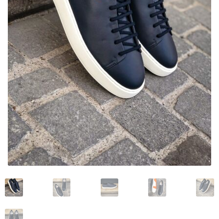
My account
News and events
Privacy Policy
Refund and Returns Policy
Service
Services
Shop
Terminvereinbarung im Shop
Unsere Geschichte