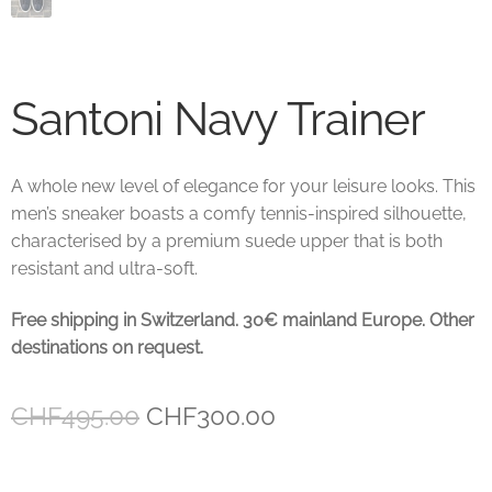
Unsere marken
Wishlist
Santoni Navy Trainer
A whole new level of elegance for your leisure looks. This
men’s sneaker boasts a comfy tennis-inspired silhouette,
characterised by a premium suede upper that is both
resistant and ultra-soft.
Free shipping in Switzerland. 30€ mainland Europe. Other
destinations on request.
Ursprünglicher
Aktueller
CHF
495.00
CHF
300.00
Preis
Preis