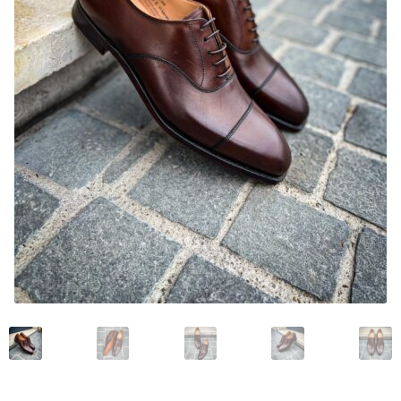
My account
News and events
Privacy Policy
Refund and Returns Policy
Service
Services
Shop
Terminvereinbarung im Shop
Unsere Geschichte