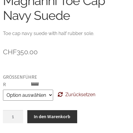
Magnanni Toe Cap
Unsere marken
Navy Suede
Wishlist
Toe cap navy suede with half rubber sole.
CHF
350.00
GRÖSSENFÜHRER
Zurücksetzen
Magnanni
In den Warenkorb
Toe
Cap